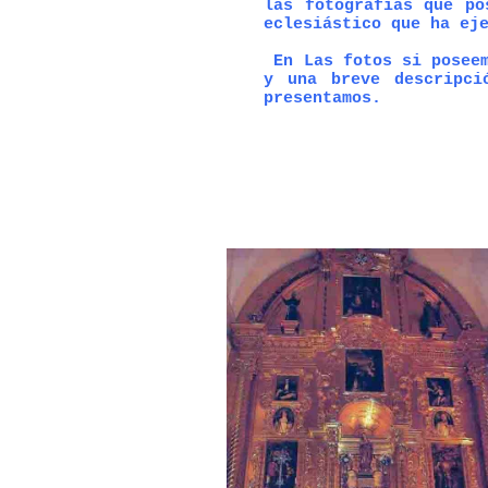
las fotografías que po
eclesiástico que ha ej
En Las fotos si poseem
y una breve descripci
presentamos.