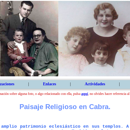
zaciones
|
Enlaces
|
Actividades
|
mación sobre alguna foto, o algo relacionado con ella, pulsa
aquí
, no olvides hacer referencia a
Paisaje Religioso en Cabra.
 amplio patrimonio eclesiástico en sus templos. A