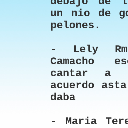
debajo de l
un nio de g
pelones.
- Lely Rm
Camacho e
cantar a 
acuerdo asta
daba
- Maria Ter