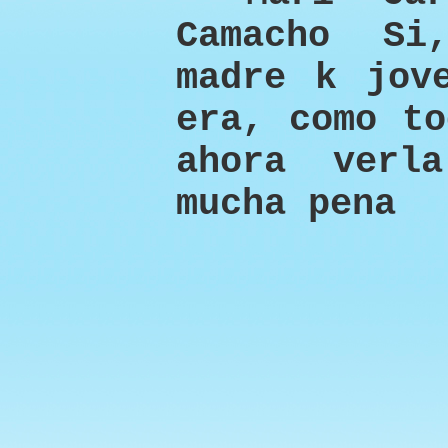
Camacho S
madre k jov
era, como to
ahora verl
mucha pena