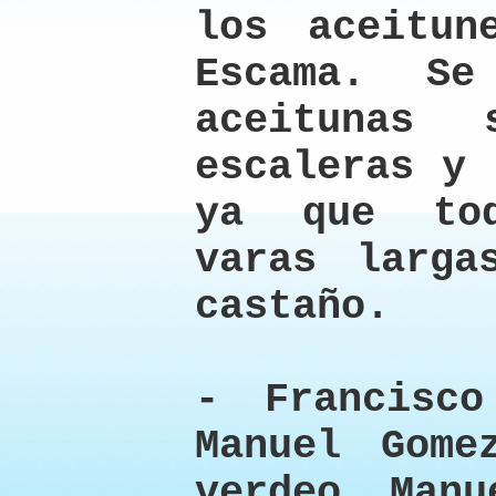
los aceitun
Escama. Se
aceitunas
escaleras y 
ya que to
varas larga
castaño.
- Francisco
Manuel Gome
verdeo. Manu