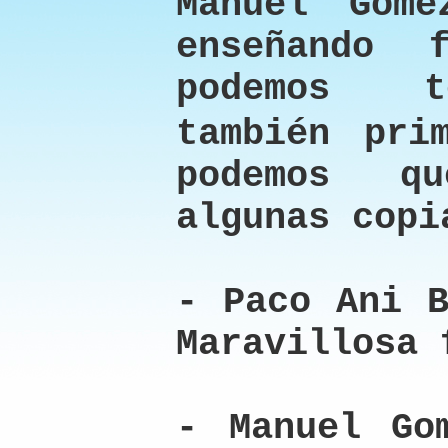
Manuel Gome
enseñando 
podemos t
también pri
podemos q
algunas copi
- Paco Ani B
Maravillosa 
- Manuel Go