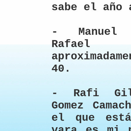
sabe el año 
- Manuel 
Rafael 
aproximadam
40.
- Rafi Gi
Gomez Camac
el que est
vara es mi 