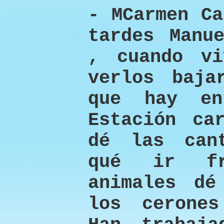
- MCarmen Ca
tardes Manu
, cuando vi
verlos baja
que hay e
Estación ca
dé las can
qué ir fr
animales dé
los cerone