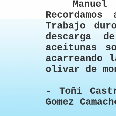
Manuel Go
Recordamos 
Trabajo dur
descarga d
aceitunas s
acarreando l
olivar de mo
- Toñi Cast
Gomez Camach