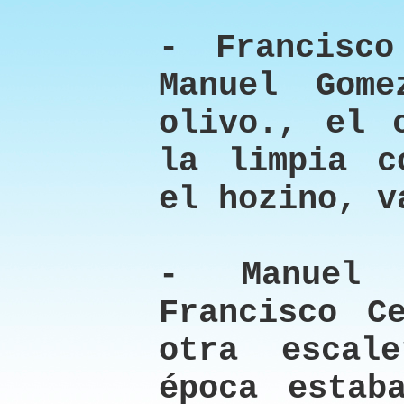
- Francisco
Manuel Gom
olivo., el 
la limpia c
el hozino, v
- Manuel 
Francisco C
otra escal
época estab