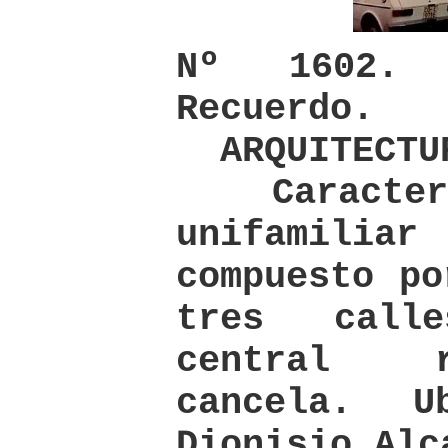
Nº 1602.
Recuerdo.
ARQUITECTU
Caracterí
unifamiliar 
compuesto po
tres call
central r
cancela. U
Dionisio Alc