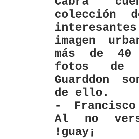
Cabra cu
colección 
interesante
imagen urba
más de 40
fotos de 
Guarddon so
de ello.
- Francisco
Al no ver
!guay¡