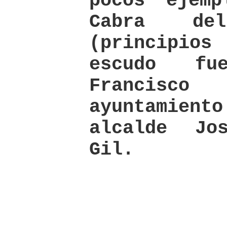
pocos ejem
Cabra del
(principio
escudo fu
Francisc
ayuntamiento
alcalde Jo
Gil.