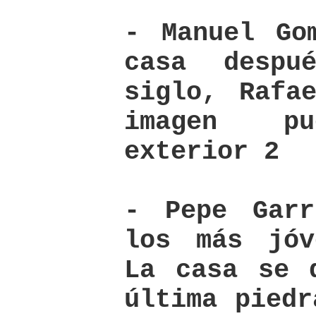
- Manuel Go
casa desp
siglo, Rafa
imagen pu
exterior 2
- Pepe Garr
los más jóv
La casa se 
última piedr