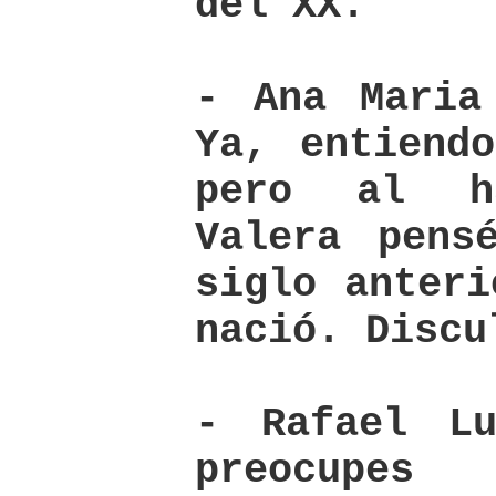
del XX.
- Ana Maria
Ya, entiend
pero al h
Valera pens
siglo anteri
nació. Discu
- Rafael L
preocupe