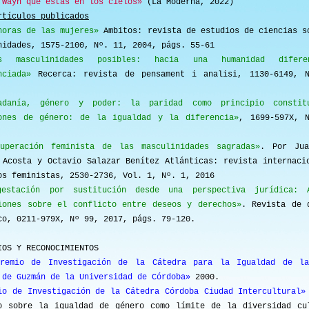
 Wayn que estás en los cielos»
(La Moderna, 2022)
rtículos publicados
horas de las mujeres»
Ambitos: revista de estudios de ciencias s
nidades, 1575-2100, Nº. 11, 2004, págs. 55-61
as masculinidades posibles: hacia una humanidad difer
nciada»
Recerca: revista de pensament i analisi, 1130-6149, 
adanía, género y poder: la paridad como principio constitu
ones de género: de la igualdad y la diferencia»
, 1699-597X, 
uperación feminista de las masculinidades sagradas»
. Por Jua
 Acosta y Octavio Salazar Benítez Atlánticas: revista internaci
os feministas, 2530-2736, Vol. 1, Nº. 1, 2016
estación por sustitución desde una perspectiva jurídica: A
iones sobre el conflicto entre deseos y derechos»
. Revista de 
co, 0211-979X, Nº 99, 2017, págs. 79-120.
S Y RECONOCIMIENTOS
remio de Investigación de la Cátedra para la Igualdad de l
 de Guzmán de la Universidad de Córdoba»
2000.
io de Investigación de la Cátedra Córdoba Ciudad Intercultural»
o sobre la igualdad de género como límite de la diversidad cu