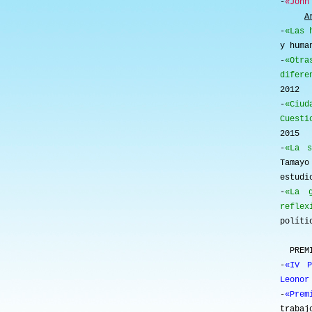
-
«John
A
-
«Las 
y huma
-
«Otr
difere
2012
-
«Ciud
Cuesti
2015
-
«La s
Tamayo
estudi
-
«La g
reflex
políti
PREMIO
-
«IV P
Leonor
-
«Prem
trabaj