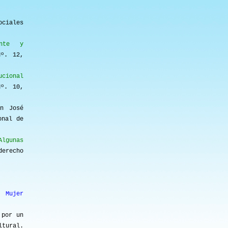
ociales
ente y
Nº. 12,
cional
Nº. 10,
n José
onal de
lgunas
derecho
a Mujer
por un
ltural.