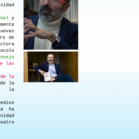
rsidad
onal
y
mente
nuevas
ro de
ctora
ocolo
onsejo
re las
 de la
de la
e la
.
edios
ta ha
nidad
teatro