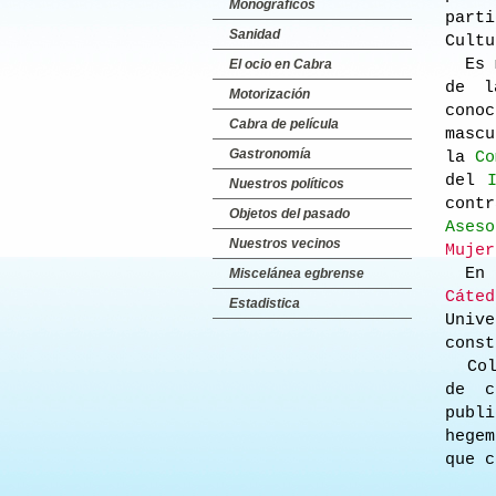
Monográficos
parti
Sanidad
Cultu
Es m
El ocio en Cabra
de 
Motorización
conoc
Cabra de película
masc
Gastronomía
la
Co
del
Nuestros políticos
cont
Objetos del pasado
Aseso
Nuestros vecinos
Mujer
En e
Miscelánea egbrense
Cáted
Estadistica
Uni
const
Cola
de c
publ
hegem
que c