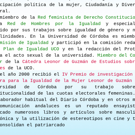
cipación política de la mujer, Ciudadanía y Dive
ral.
iembro de la
Red feminista de Derecho Constituci
la
Red de Hombres por la Igualdad
y especial
ido por sus trabajos sobre igualdad de género y 
ulinidades. En la Universidad de Córdoba es miemb
misión de Igualdad
y participó en la comisión reda
I Plan de Igualdad UCO
y en la redacción del Prot
ra el acto sexual de la universidad.
Miembro del C
r
de la
Cátedra Leonor de Guzmán de Estudios sob
es
de la UCO.
l año 2000 recibió el
IV Premio de investigación
ra para la Igualdad de la Mujer Leonor de Guzmán
versidad de Córdoba por su trabajo sobr
itucionalidad de las cuotas electorales femeninas
borador habitual del Diario Córdoba y en otros m
omunicación andaluces es un reputado ensayis
icado numerosos libros y artículos sobre masculi
ónica y la utilización de estereotipos en cine y 
onsolidan el patriarcado