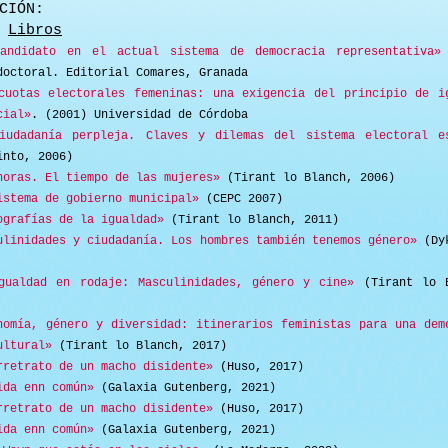
CIÓN:
Libros
andidato en el actual sistema de democracia representativa»
doctoral. Editorial Comares, Granada
cuotas electorales femeninas: una exigencia del principio de i
cial»
. (2001) Universidad de Córdoba
iudadanía perpleja. Claves y dilemas del sistema electoral e
into, 2006)
horas. El tiempo de las mujeres»
(Tirant lo Blanch, 2006)
istema de gobierno municipal»
(CEPC 2007)
ografías de la igualdad»
(Tirant lo Blanch, 2011)
ulinidades y ciudadanía. Los hombres también tenemos género»
(Dyk
gualdad en rodaje: Masculinidades, género y cine»
(Tirant lo B
nomía, género y diversidad: itinerarios feministas para una dem
ultural»
(Tirant lo Blanch, 2017)
rretrato de un macho disidente»
(Huso, 2017)
ida enn común»
(Galaxia Gutenberg, 2021)
rretrato de un macho disidente»
(Huso, 2017)
ida enn común»
(Galaxia Gutenberg, 2021)