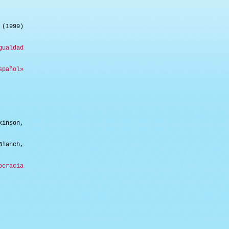
(1999)
gualdad
spañol»
inson,
lanch,
ocracia