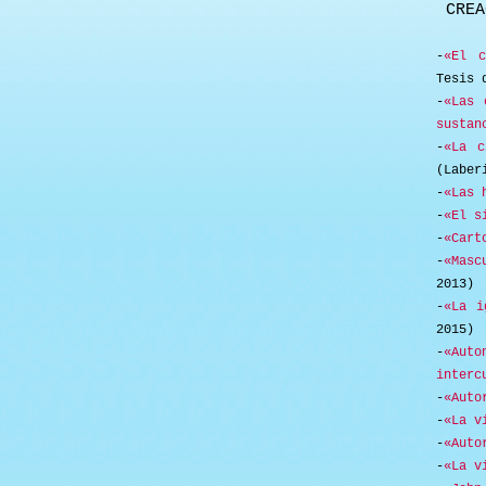
CREA
-
«El c
Tesis 
-
«Las 
sustan
-
«La c
(Laber
-
«Las 
-
«El s
-
«Cart
-
«Masc
2013)
-
«La i
2015)
-
«Auto
interc
-
«Auto
-
«La v
-
«Auto
-
«La v