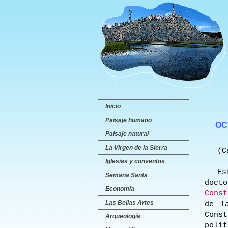
Inicio
Paisaje humano
OCTAV
Paisaje natural
La Virgen de la Sierra
(C
Iglesias y conventos
Estu
Semana Santa
doc
Economía
Const
Las Bellas Artes
de l
Cons
Arqueología
polí