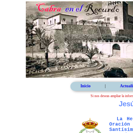
Inicio
|
Actuali
Si nos deseas ampliar la infor
Jesú
La He
Oración
Santísi