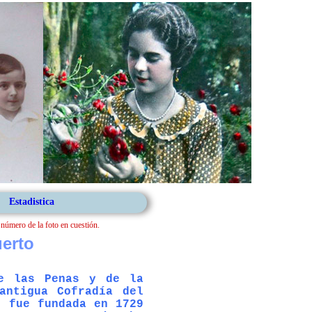
Estadistica
l número de la foto en cuestión.
uerto
de las Penas y de la
antigua Cofradía del
e fue fundada en 1729