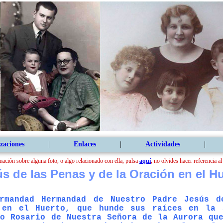
zaciones
|
Enlaces
|
Actividades
|
mación sobre alguna foto, o algo relacionado con ella, pulsa
aquí
, no olvides hacer referencia a
s de las Penas y de la Oración en el H
rmandad Hermandad de Nuestro Padre Jesús 
 en el Huerto, que hunde sus raíces en la 
mo Rosario de Nuestra Señora de la Aurora qu