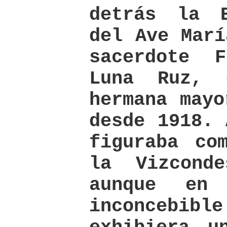
detrás la 
del Ave Marí
sacerdote F
Luna Ruz, 
hermana mayo
desde 1918. 
figuraba co
la Vizcond
aunque en
inconcebibl