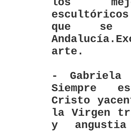
los mej
escultóric
que se 
Andalucía.E
arte.
- Gabriela 
Siempre es
Cristo yacen
la Virgen tr
y angusti