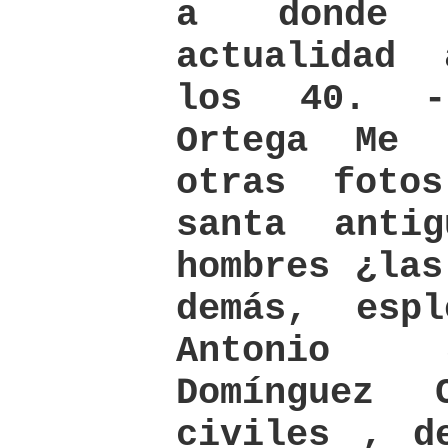
a donde
actualidad
los 40. -
Ortega Me 
otras foto
santa anti
hombres ¿las
demás, esp
Antonio 
Domínguez 
civiles , d