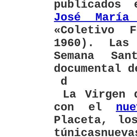
publicados
José María
«Coletivo F
1960). Las
Semana San
documental d
d
La Virgen d
con el
nu
Placeta, lo
túnicasnue