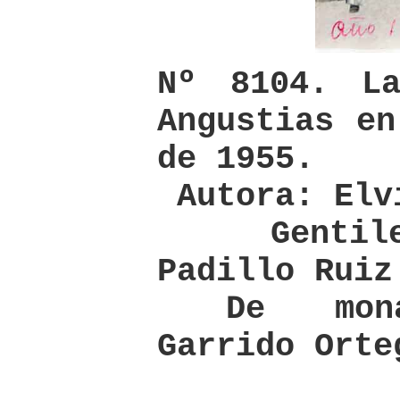
Nº 8104. L
Angustias en
de 1955.
Autora: Elv
Gentilez
Padillo Ruiz
De monag
Garrido Orte