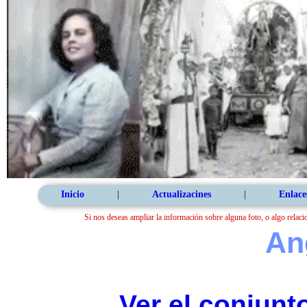
Inicio
|
Actualizacines
|
Enlace
Si nos deseas ampliar la información sobre alguna foto, o algo relaci
An
Ver el conjunt