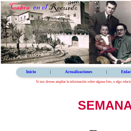
Inicio
|
Actualizaciones
|
Enlac
Si nos deseas ampliar la información sobre alguna foto, o algo relaci
SEMANA