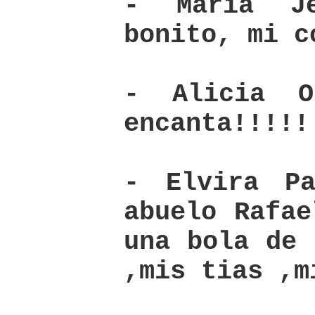
- Maria J
bonito, mi c
- Alicia O
encanta!!!!!
- Elvira P
abuelo Rafae
una bola de 
,mis tias ,m