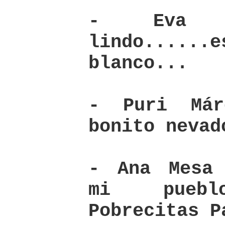
- Eva R
lindo...
blanco...
- Puri Már
bonito nevad
- Ana Mesa 
mi pueblo
Pobrecitas P