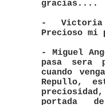
gracias....
- Victori
Precioso mi 
- Miguel Ang
pasa sera 
cuando veng
Repullo, e
preciosid
portada d