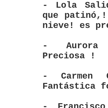
- Lola Sali
que patinó,!
nieve! es pr
- Aurora 
Preciosa !
- Carmen C
Fantástica f
- Francisco