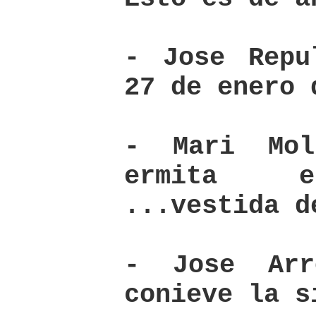
- Jose Repu
27 de enero 
- Mari Mol
ermita e
...vestida d
- Jose Arr
conieve la s