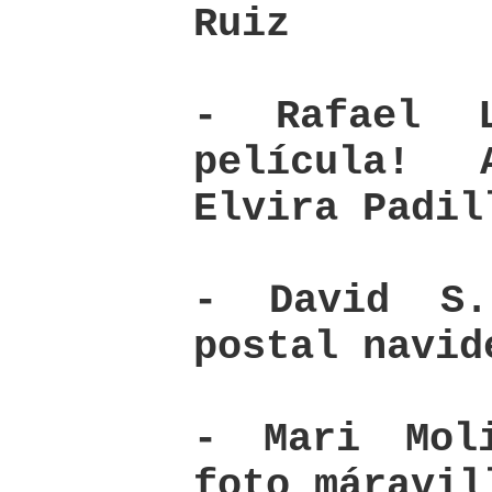
Ruiz
- Rafael 
película!
Elvira Padil
- David S
postal navid
- Mari Mol
foto máravil