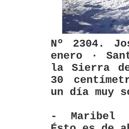
Nº 2304. Jo
enero · San
la Sierra d
30 centímet
un día muy s
- Maribel 
Ésto es de a