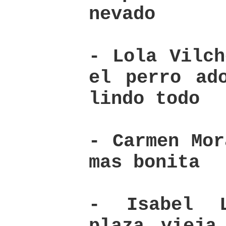
nevado
- Lola Vilch
el perro ad
lindo todo
- Carmen Mor
mas bonita
- Isabel 
plaza vieja