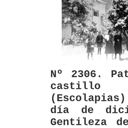
Nº 2306. Pa
castill
(Escolapia
día de dic
Gentileza d