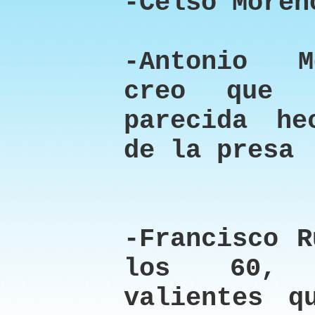
-Celso Moren
-Antonio M
creo que 
parecida he
de la presa
-Francisco R
los 60, 
valientes q