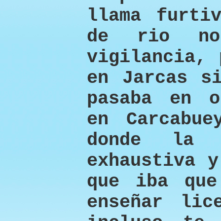
llama furti
de rio no
vigilancia, 
en Jarcas s
pasaba en o
en Carcabue
donde la 
exhaustiva y
que iba que
enseñar lic