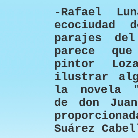
-Rafael Lu
ecociudad 
parajes de
parece que
pintor Loz
ilustrar al
la novela "
de don Juan
proporcion
Suárez Cabel