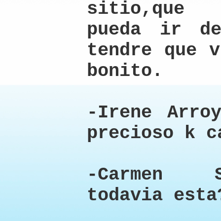
sitio,que 
pueda ir d
tendre que v
bonito.
-Irene Arro
precioso k c
-Carmen S
todavia esta