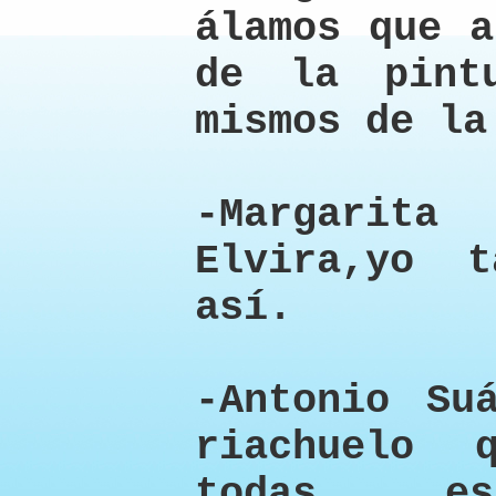
álamos que a
de la pint
mismos de la
-Margarit
Elvira,yo 
así.
-Antonio Su
riachuelo 
todas es