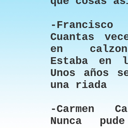
que cosas as
-Francisc
Cuantas vec
en calzon
Estaba en 
Unos años s
una riada
-Carmen Ca
Nunca pud