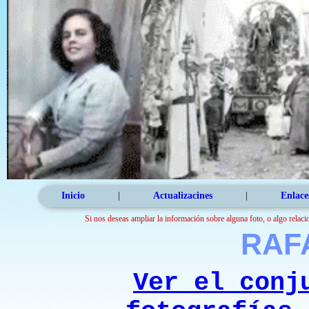
Inicio
|
Actualizacines
|
Enlace
Si nos deseas ampliar la información sobre alguna foto, o algo relaci
RAF
Ver el conj