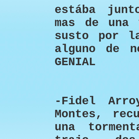
estába jun
mas de una 
susto por l
alguno de n
GENIAL
-Fidel Arro
Montes, rec
una tormen