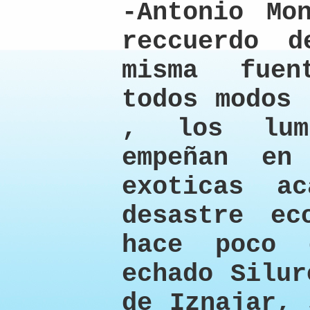
-Antonio Mo
reccuerdo 
misma fuen
todos modos 
, los lum
empeñan en
exoticas a
desastre ec
hace poco 
echado Silur
de Iznajar, 