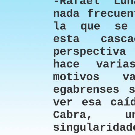
-Rafael Lu
nada frecuen
la que se 
esta casc
perspectiva
hace varia
motivos v
egabrenses 
ver esa caí
Cabra, 
singularid