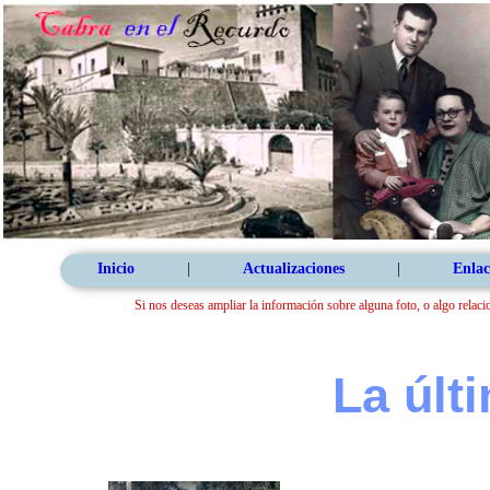
Inicio
|
Actualizaciones
|
Enlac
Si nos deseas ampliar la información sobre alguna foto, o algo relaci
La últ