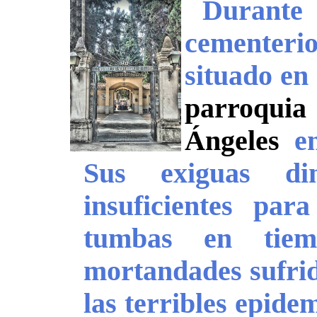
Durant
cementer
situado en
parroqui
Ángeles
en
Sus exiguas dim
insuficientes pa
tumbas en tiem
mortandades sufrid
las terribles epide